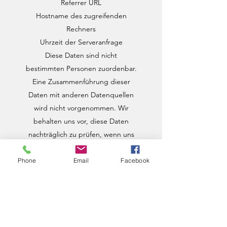
Referrer URL
Hostname des zugreifenden
Rechners
Uhrzeit der Serveranfrage
Diese Daten sind nicht
bestimmten Personen zuordenbar.
Eine Zusammenführung dieser
Daten mit anderen Datenquellen
wird nicht vorgenommen. Wir
behalten uns vor, diese Daten
nachträglich zu prüfen, wenn uns
konkrete Anhaltspunkte für eine
rechtswidrige Nutzung bekannt
Phone
Email
Facebook
werden.
Kontaktformular
Wenn Sie uns per Kontaktformular
Anfragen zukommen lassen,
werden Ihre Angaben aus dem