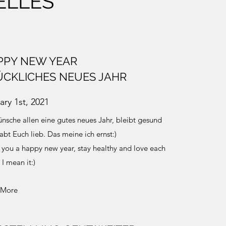
ELLES
PPY NEW YEAR
ÜCKLICHES NEUES JAHR
ary 1st, 2021
ünsche allen eine gutes neues Jahr, bleibt gesund
abt Euch lieb. Das meine ich ernst:)
h you a happy new year, stay healthy and love each
 I mean it:)
 More