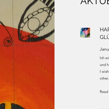
AKTU
HA
GL
Janu
Ich w
und h
I wis
other.
Read