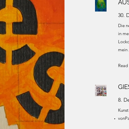
AU
30. 
Die n
in me
Lockd
mein 
Read
GI
8. D
Kunst
vonPa