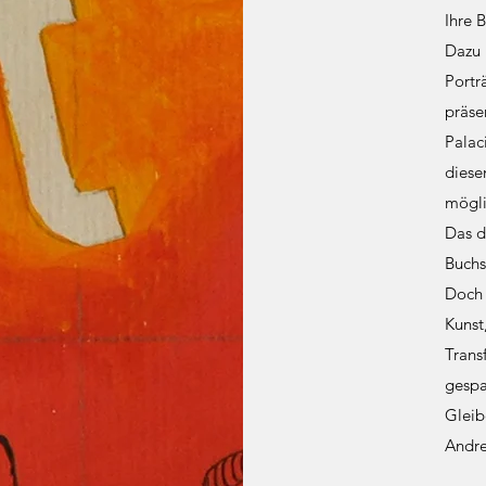
Ihre 
Dazu 
Portr
präse
Palac
diese
mögli
Das d
Buchs
Doch 
Kunst
Trans
gespa
Gleib
Andre