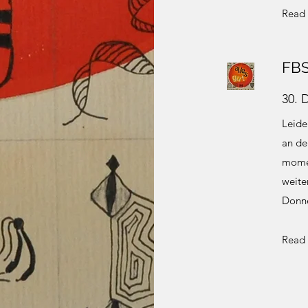
Read
FB
30. 
Leide
an de
momen
weite
Donne
Read