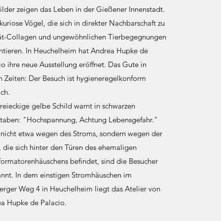
Bilder zeigen das Leben in der Gießener Innenstadt.
kuriose Vögel, die sich in direkter Nachbarschaft zu
ät-Collagen und ungewöhnlichen Tierbegegnungen
ntieren. In Heuchelheim hat Andrea Hupke de
io ihre neue Ausstellung eröffnet. Das Gute in
n Zeiten: Der Besuch ist hygieneregelkonform
ch.
reieckige gelbe Schild warnt in schwarzen
taben: "Hochspannung, Achtung Lebensgefahr."
nicht etwa wegen des Stroms, sondern wegen der
, die sich hinter den Türen des ehemaligen
formatorenhäuschens befindet, sind die Besucher
nnt. In dem einstigen Stromhäuschen im
erger Weg 4 in Heuchelheim liegt das Atelier von
a Hupke de Palacio.